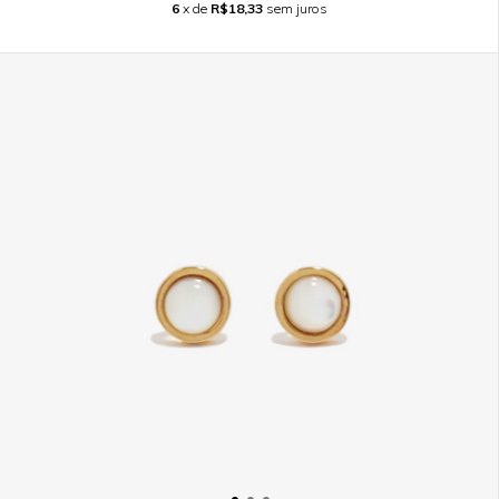
6
x de
R$18,33
sem juros