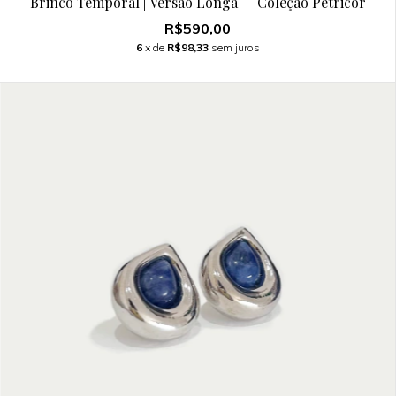
Brinco Temporal | Versão Longa — Coleção Petricor
R$590,00
6
x de
R$98,33
sem juros