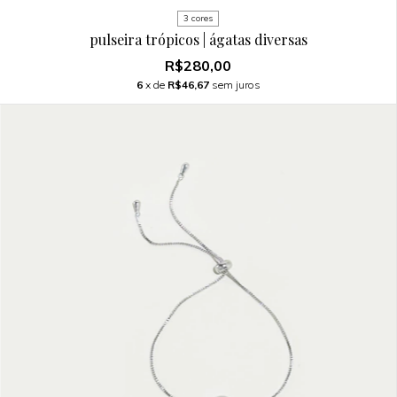
3 cores
pulseira trópicos | ágatas diversas
R$280,00
6
x de
R$46,67
sem juros