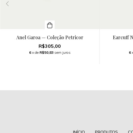
Anel Garoa — Coleção Petricor
Earcuff 
R$305,00
6
x de
R$50,83
sem juros
6
INÍCIO
PRODUTOS
C