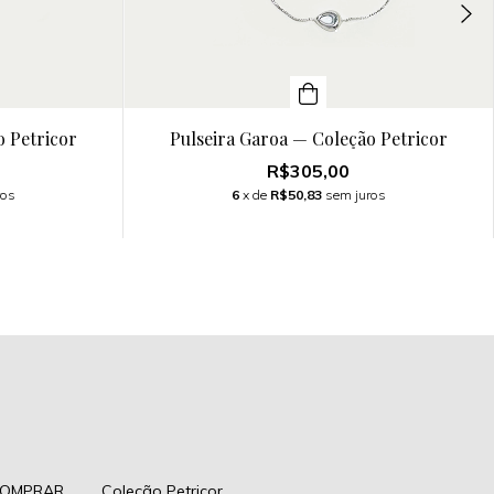
 Petricor
Pulseira Garoa — Coleção Petricor
R$305,00
ros
6
x de
R$50,83
sem juros
OMPRAR
Coleção Petricor