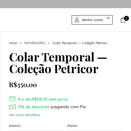
0
Minha conta
Início
>
NOVIDADES
>
Colar Temporal — Coleção Petricor
Colar Temporal —
Coleção Petricor
R$350,00
6
x de
R$58,33
sem juros
5% de desconto
pagando com Pix
Ver mais detalhes
BANHO
PEDRA