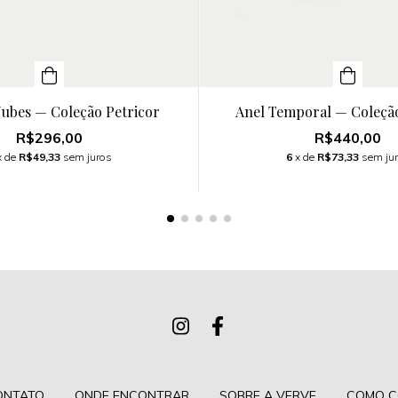
Nubes — Coleção Petricor
Anel Temporal — Coleção
R$296,00
R$440,00
x de
R$49,33
sem juros
6
x de
R$73,33
sem ju
ONTATO
ONDE ENCONTRAR
SOBRE A VERVE
COMO C