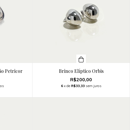
o Petricor
Brinco Elíptico Orbis
R$200,00
ros
6
x de
R$33,33
sem juros