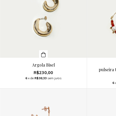
Argola Bisel
pulseira 
R$230,00
6
x de
R$38,33
sem juros
6