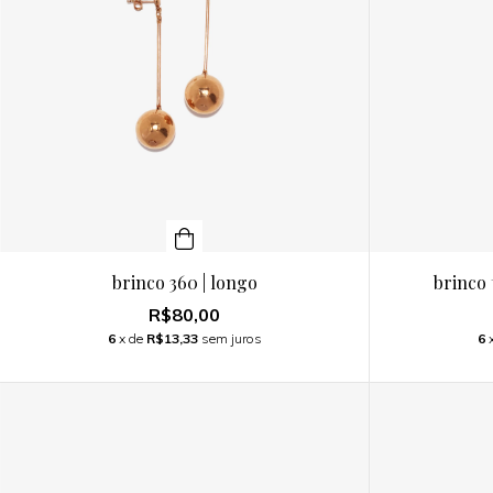
brinco 360 | longo
brinco 
R$80,00
6
x de
R$13,33
sem juros
6