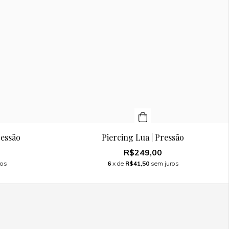
ressão
Piercing Lua | Pressão
R$249,00
ros
6
x de
R$41,50
sem juros