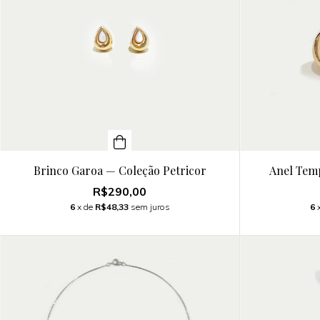
Brinco Garoa — Coleção Petricor
Anel Tem
R$290,00
6
x de
R$48,33
sem juros
6