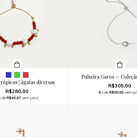
Pulseira Garoa — Coleçã
trópicos | ágatas diversas
R$305,00
R$280,00
6
x de
R$50,83
sem ju
x de
R$46,67
sem juros