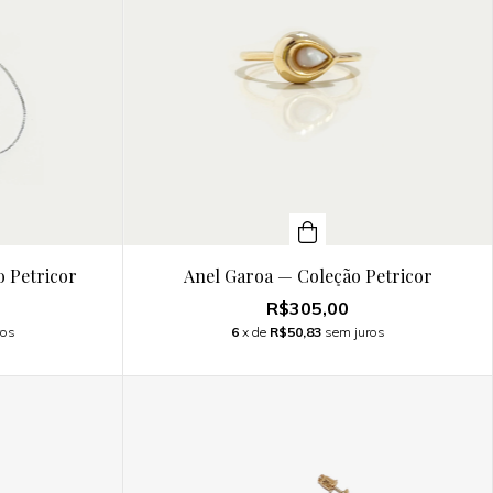
o Petricor
Anel Garoa — Coleção Petricor
R$305,00
ros
6
x de
R$50,83
sem juros