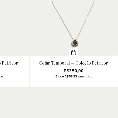
 Petricor
Colar Temporal — Coleção Petricor
R$350,00
ros
6
x de
R$58,33
sem juros