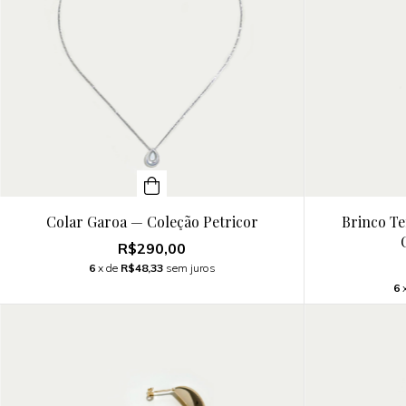
Colar Garoa — Coleção Petricor
Brinco T
R$290,00
6
x de
R$48,33
sem juros
6