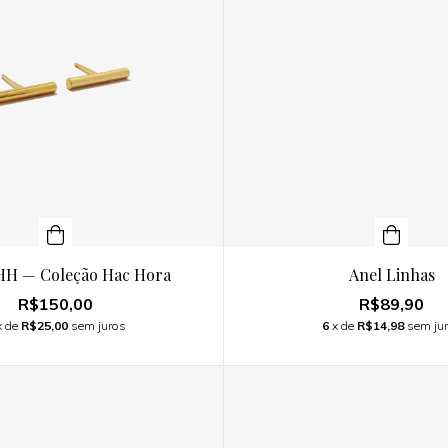
HH — Coleção Hac Hora
Anel Linhas
R$150,00
R$89,90
x de
R$25,00
sem juros
6
x de
R$14,98
sem ju