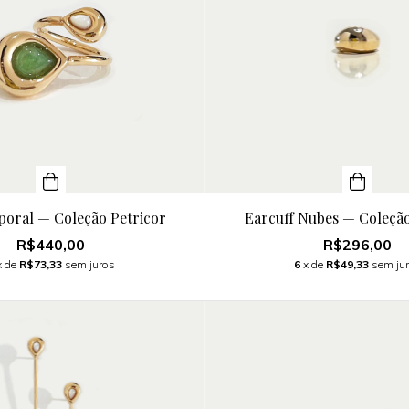
poral — Coleção Petricor
Earcuff Nubes — Coleção
R$440,00
R$296,00
x de
R$73,33
sem juros
6
x de
R$49,33
sem ju