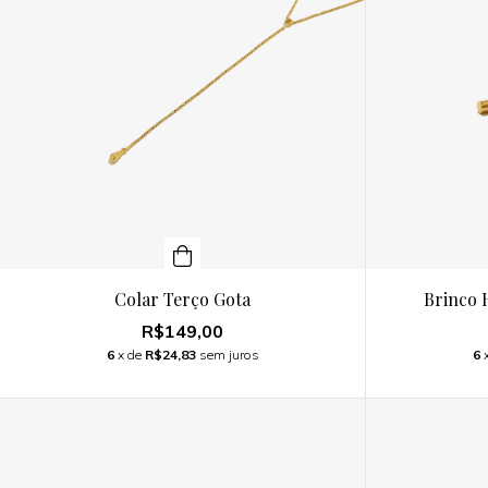
Colar Terço Gota
Brinco 
R$149,00
6
x de
R$24,83
sem juros
6