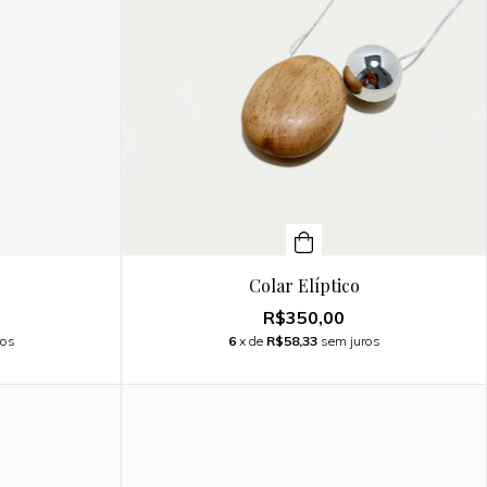
Colar Elíptico
R$350,00
ros
6
x de
R$58,33
sem juros