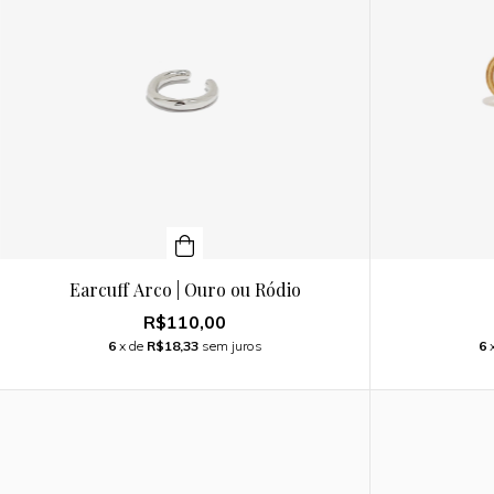
Earcuff Arco | Ouro ou Ródio
R$110,00
6
x de
R$18,33
sem juros
6