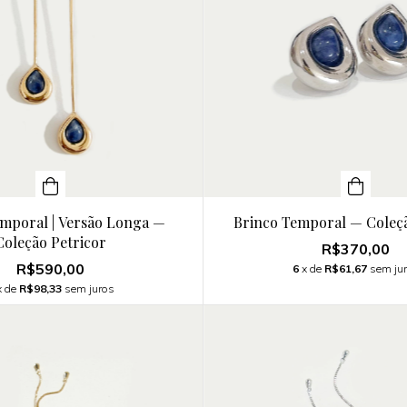
emporal | Versão Longa —
Brinco Temporal — Coleçã
Coleção Petricor
R$370,00
R$590,00
6
x de
R$61,67
sem ju
x de
R$98,33
sem juros