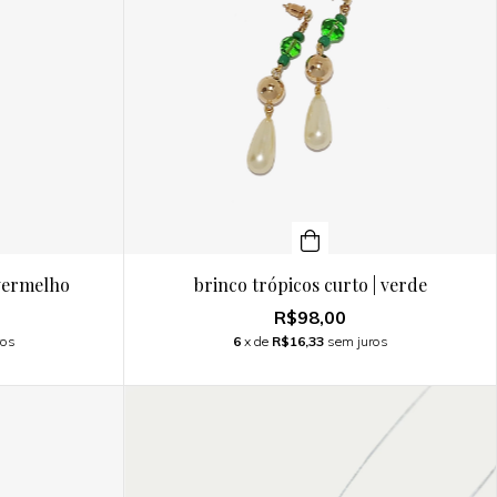
 vermelho
brinco trópicos curto | verde
R$98,00
ros
6
x de
R$16,33
sem juros